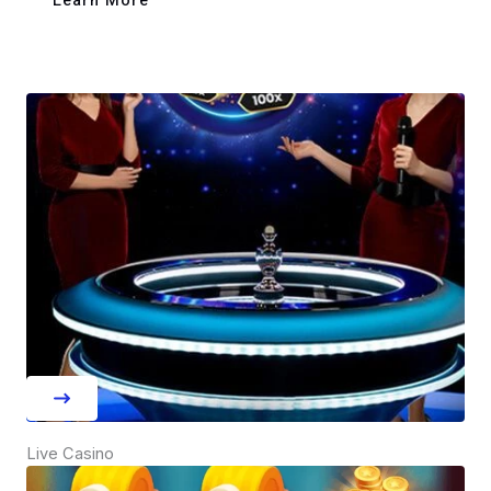
Learn More
Live Casino