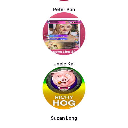
Peter Pan
Uncle Kai
Suzan Long