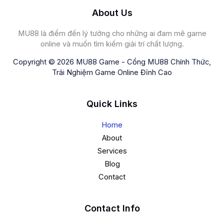
About Us
MU88 là điểm đến lý tưởng cho những ai đam mê game
online và muốn tìm kiếm giải trí chất lượng.
Copyright © 2026 MU88 Game - Cổng MU88 Chính Thức,
Trải Nghiệm Game Online Đỉnh Cao
Quick Links
Home
About
Services
Blog
Contact
Contact Info