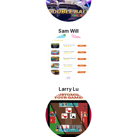
Sam Will
Larry Lu