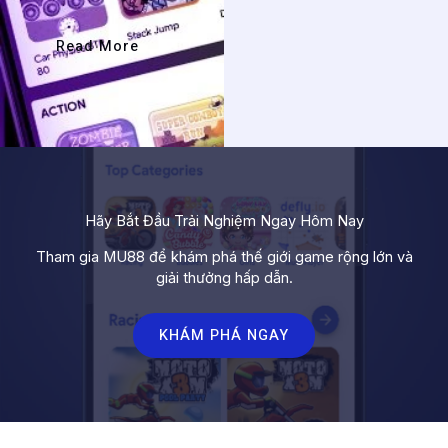
Read More
Hãy Bắt Đầu Trải Nghiệm Ngay Hôm Nay
Tham gia MU88 để khám phá thế giới game rộng lớn và
giải thưởng hấp dẫn.
KHÁM PHÁ NGAY