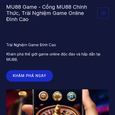
Skip
MU88 Game - Cổng MU88 Chính
to
Thức, Trải Nghiệm Game Online
content
Đỉnh Cao
Trải Nghiệm Game Đỉnh Cao
Khám phá thế giới game online độc đáo và hấp dẫn tại
MU88.
KHÁM PHÁ NGAY