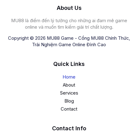
About Us
MU88 là điểm đến lý tưởng cho những ai đam mê game
online và muốn tìm kiếm giải trí chất lượng.
Copyright © 2026 MU88 Game - Cổng MU88 Chính Thức,
Trải Nghiệm Game Online Đỉnh Cao
Quick Links
Home
About
Services
Blog
Contact
Contact Info