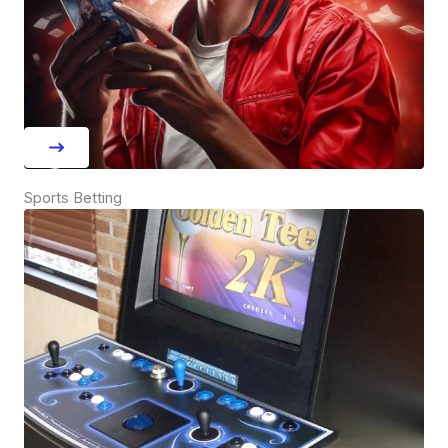
Sports Betting