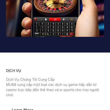
DỊCH VỤ
Dịch Vụ Chúng Tôi Cung Cấp
MU88 cung cấp một loạt các dịch vụ game hấp dẫn từ
casino trực tiếp đến thể thao và e-sports cho mọi người
chơi.